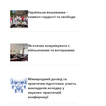
Українська вишиванка –
символ гордості та свободи
Як етично комунікувати з
військовими та ветеранами
Міжнародний досвід та
практична підготовка: участь
викладачів коледжу у
науково-практичній
конференції