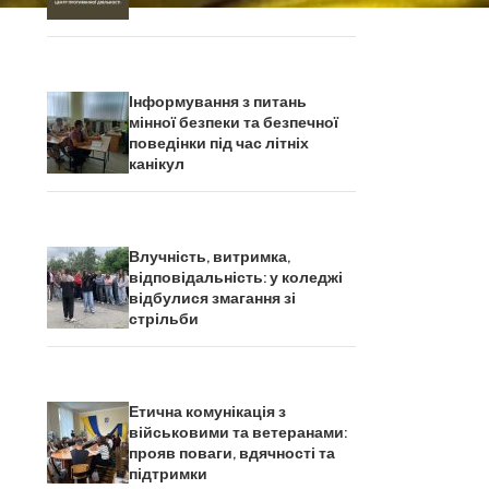
Інформування з питань
мінної безпеки та безпечної
поведінки під час літніх
канікул
Влучність, витримка,
відповідальність: у коледжі
відбулися змагання зі
стрільби
Етична комунікація з
військовими та ветеранами:
прояв поваги, вдячності та
підтримки