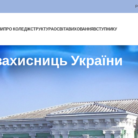
Р
НИ
ПРО КОЛЕДЖ
СТРУКТУРА
ОСВІТА
ВИХОВАННЯ
ВСТУПНИКУ
захисниць України
дзначається щороку 1 жовтня в день Покрови Пресвятої Богородиці.
ійського воєнного вторгнення.
лежно, мирно і спокійно — чоловікам і жінкам, які в скрутну годину
ашим бійцям вистояти, фронтовим лікарям, медсестрам і санітарам,
доброю їжею, водіям, які під кулями доставляють все необхідне на
ни та сподіваємося на скору Перемогу! Слава усім нашим захисникам