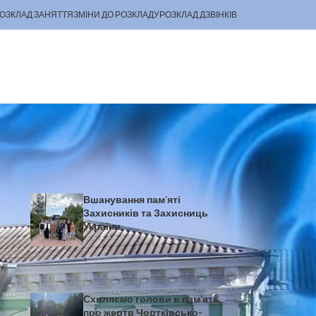
ОЗКЛАД ЗАНЯТТЯ
ЗМІНИ ДО РОЗКЛАДУ
РОЗКЛАД ДЗВІНКІВ
Останні новини
Вшанування пам’яті
Захисників та Захисниць
України
Схиляємо голови в пам’ять
про жертв Чортківсько-