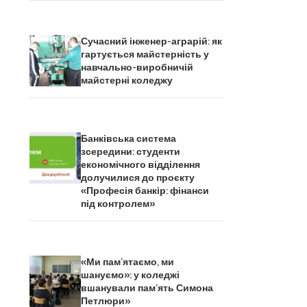
Сучасний інженер-аграрій: як
гартується майстерність у
навчально-виробничій
майстерні коледжу
Банківська система
зсередини: студенти
економічного відділення
долучилися до проєкту
«Професія банкір: фінанси
під контролем»
«Ми пам’ятаємо, ми
шануємо»: у коледжі
вшанували пам’ять Симона
Петлюри»