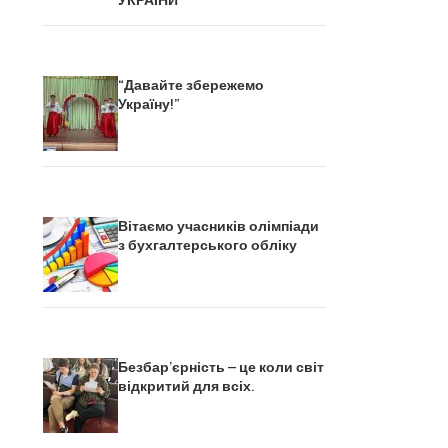
УКРАЇНИ
“Давайте збережемо
Україну!”
Вітаємо учасників олімпіади
з бухгалтерського обліку
Безбар’єрність – це коли світ
відкритий для всіх.