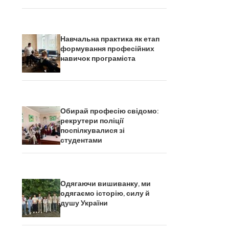
Навчальна практика як етап
формування професійних
навичок програміста
Обирай професію свідомо:
рекрутери поліції
поспілкувалися зі
студентами
Одягаючи вишиванку, ми
одягаємо історію, силу й
душу України