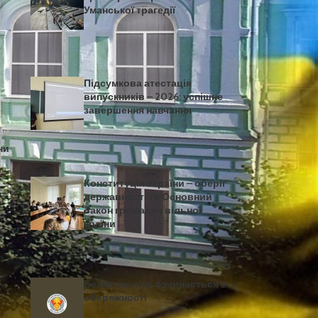
Уманської трагедії
Підсумкова атестація
випускників – 2026: успішне
завершення навчання
ше
ни
Конституція України – оберіг
державності та Основний
Закон громадян вільної
країни
Безпечне літо починається з
обережності