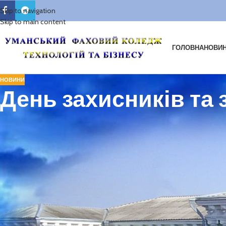
Skip to navigation
Skip to main content
ГОЛОВНА
НОВИ
НОВИНИ
День захисників та 
День захисників і захисниць України — державне свято України
,
що ві
Це свято набуло особливого значення під час повномасштабного рос
В цей день ми дякуємо тим, хто виборює наше право жити вільно і неза
пішли захищати Україну. Ми дякуємо волонтерам, які допомагають н
що лікують рани наших захисників, поварам, які підтримують їх сили 
фронт. Ми вклоняємося всім і кожному! Віримо у Збройні Сили Украї