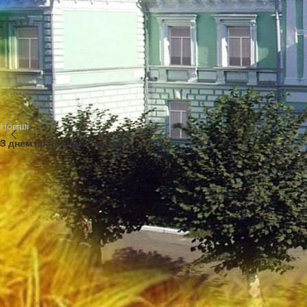
та захисницям!
Новіші
З днем працівника освіти!