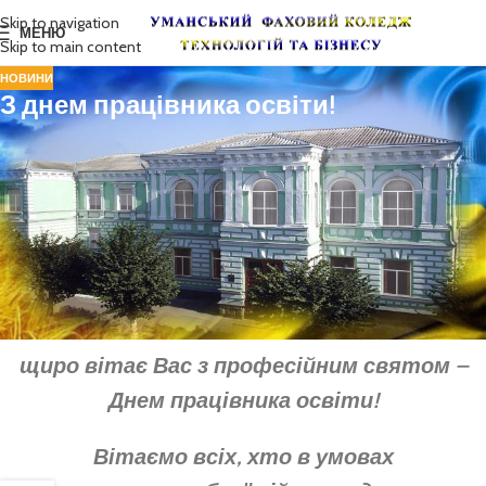
Skip to navigation
МЕНЮ
Skip to main content
НОВИНИ
З днем працівника освіти!
Шановні колеги!
Колектив ВСП « Уманський фаховий коледж
технологій та бізнесу Уманського
національного університету садівництва»
щиро вітає Вас з професійним святом
–
Днем працівника освіти!
Вітаємо всіх, хто в умовах