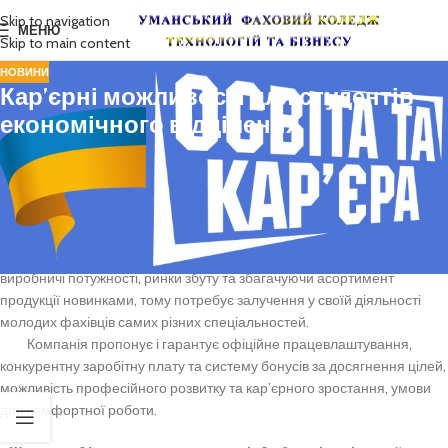
Skip to navigation
МЕНЮ
Skip to main content
НОВИНИ
Кар’єрні можливості для студентів
економічного відділення
6 лютого на економічному відділенні відбулася зустріч з
представниками Пивоварні «Уманьпиво» під гаслом
«Твій талант + Уманьпиво = Кар’єра, яку ти захочеш».
Компанія «Уманьпиво» постійно розвивається, нарощуючи свої
виробничі потужності, ринки збуту та збагачуючи асортимент
продукції новинками, тому потребує залучення у своїй діяльності
молодих фахівців самих різних спеціальностей.
Компанія пропонує і гарантує офіційне працевлаштування,
конкурентну заробітну плату та систему бонусів за досягнення цілей,
можливість професійного розвитку та кар’єрного зростання, умови
для комфортної роботи.