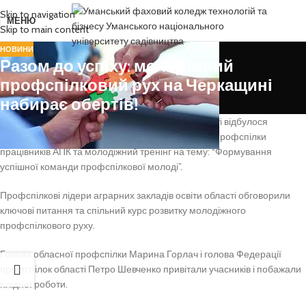
Skip to navigation
МЕНЮ
Skip to main content
НОВИНИ
Разом до успіху: молодіжний
профспілковий рух на Черкащині
набирає обертів!
Днями в Федерації профспілок Черкаської області відбулося
засідання молодіжної ради Черкаської обласної профспілки
працівників АПК та молодіжний тренінг на тему: “Формування
успішної команди профспілкової молоді”.
Профспілкові лідери аграрних закладів освіти області обговорили
ключові питання та спільний курс розвитку молодіжного
профспілкового руху.
Голова обласної профспілки Марина Горлач і голова Федерації
профспілок області Петро Шевченко привітали учасників і побажали
плідної роботи.