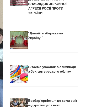
ВНАСЛІДОК ЗБРОЙНОЇ
АГРЕСІЇ РОСІЇ ПРОТИ
УКРАЇНИ
“Давайте збережемо
Україну!”
Вітаємо учасників олімпіади
з бухгалтерського обліку
Безбар’єрність – це коли світ
відкритий для всіх.