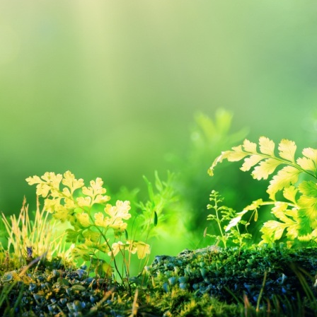
умовах глобальної екологічної кризи».
Метою конференції було:
залучення здобувачів освіти до дослідницької діяльності екологічно
розвиток екологічної думки та екопозитивної поведінки;
набуття власного практичного досвіду на шляху розв’язання екологі
Робота конференції відбувалась за III секціями:
I- Глобальні екологічні проблеми.
II- Чинники екологічної небезпеки, їх вплив на людину та довкілля.
III-Aктуальні екологічні дослідження в різних галузях наук.
Конференція організована завідувачем відділення Галушко Л.Б. та ци
природничого циклу Солтусенко Н.В., Зінцової С.В., Квашук О.М. Під
заслухано доповіді здобувачів освіти: «Екологічні проблеми України 
відпрацьованих гальванічних елементів», « Екологія Чорнобиля», «З
на організм людини», « ГМО- їжа майбутнього або ризик для здоров’я?
застосування для людини», « Виробництво пакетів з крохмалю- крок 