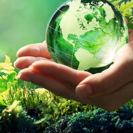
го спрямування;
чних проблем.
кловою комісією загальноосвітніх дисциплін за участю викладачів
 час конференції обговорено надзвичайно важливі, актуальні питання 
в умовах війни», « Негативний вплив на екологію України
абруднення довкілля та методи очищення повітря», « Нітрати, їх впл
», « Екологія і здоров’я людини», « Важкі метали та наслідки їх
до «зеленого» майбутнього», « Хімічні засоби захисту рослин»,