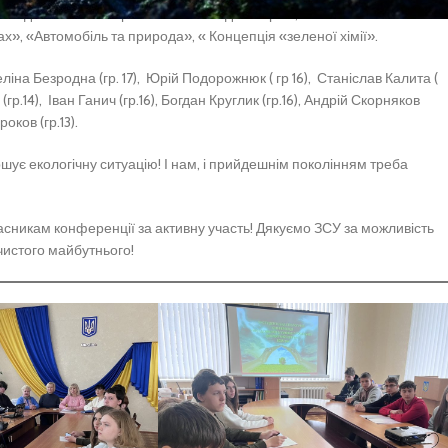
я довкілля з використанням біоіндикаторів», «Екологічно чисті
ах», «Автомобіль та природа», « Концепція «зеленої хімії».
ліна Безродна (гр. 17), Юрій Подорожнюк ( гр 16), Станіслав Калита (
(гр.14), Іван Ганич (гр.16), Богдан Круглик (гр.16), Андрій Скорняков
ий (гр.13), Олексій Широков (гр.13).
шує екологічну ситуацію! І нам, і прийдешнім поколінням треба
сникам конференції за активну участь! Дякуємо ЗСУ за можливість
чистого майбутнього!