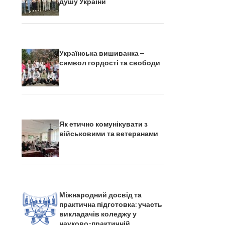
душу України
Українська вишиванка –
символ гордості та свободи
Як етично комунікувати з
військовими та ветеранами
Міжнародний досвід та
практична підготовка: участь
викладачів коледжу у
науково-практичній