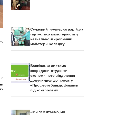
Сучасний інженер-аграрій: як
гартується майстерність у
навчально-виробничій
о
майстерні коледжу
Банківська система
зсередини: студенти
економічного відділення
ше
долучилися до проєкту
ли
«Професія банкір: фінанси
ях
під контролем»
«Ми пам’ятаємо, ми