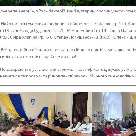
«Методика визначення віку живого дерева», «Визначення забрудненн
джерела енергії», «Роль бактерій, грибів, тварин, рослин у екосистем
Найактивніші учасники конференції Анастасія Тяжченко (гр. 1.4 ), Анге
гр.17), Олександр Гудзенко (гр.17), Роман Рябий ( гр. 1.4), Анна Ворона 
(гр.16), Кіра Клапіна (гр. 16 ), Степан Лопушанськ
Всі одностайно дійшли висновку, що війна на нашій землі лише погір
вирішувати екологічні проблеми зараз!
По завершенню усі учасники отримали сертифікати. Дякуємо усім уча
навчатися та проводити різнопланові заходи! Мирного та екологічно 