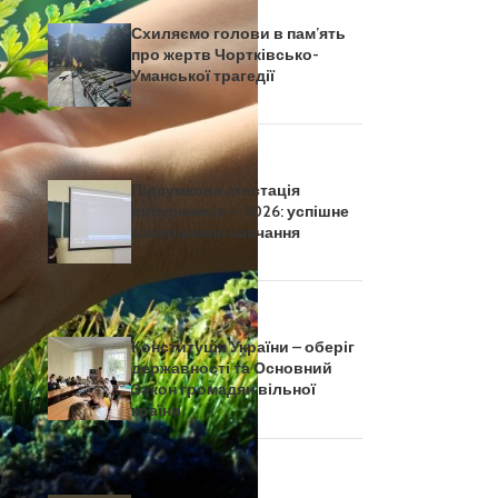
Схиляємо голови в пам’ять
про жертв Чортківсько-
Уманської трагедії
Підсумкова атестація
випускників – 2026: успішне
завершення навчання
Конституція України – оберіг
державності та Основний
Закон громадян вільної
та
країни
ив