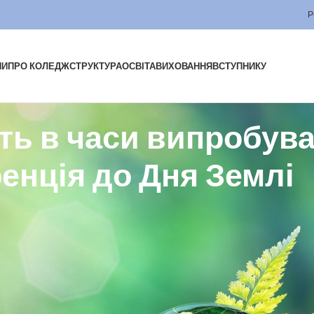
Р
НИ
ПРО КОЛЕДЖ
СТРУКТУРА
ОСВІТА
ВИХОВАННЯ
ВСТУПНИКУ
ть в часи випробува
енція до Дня Землі
ері-Землі. Цей день – нагадування про екологічні катастрофи, день,
же зробити для розв’язання екологічних проблем.
воєї землі, людей та довкілля, що страждають від російських окупанті
аючи людей Землі відчути всепланетну спільність і докласти зусиль дл
.
жі відбулась IV студентська екологічна конференція «Ми і довкілля 