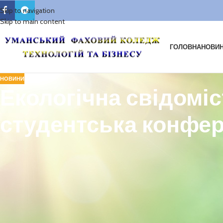
Skip to navigation
Skip to main content
ГОЛОВНА
НОВИ
НОВИНИ
Екологічна свідоміс
студентська конфер
Щорічно 22 квітня світова спільнота відзначає Міжнародний день Мат
коли кожна людина має можливість замислитися над тим, що вона мо
Для України сьогодні як ніколи актуальними є питання миру, захисту с
У день Землі в різних країнах за традицією лунає Дзвін миру, заклик
захисту миру на планеті та збереження краси нашого спільного дому
Не залишився осторонь і наш навчальний заклад. Напередодні в колед