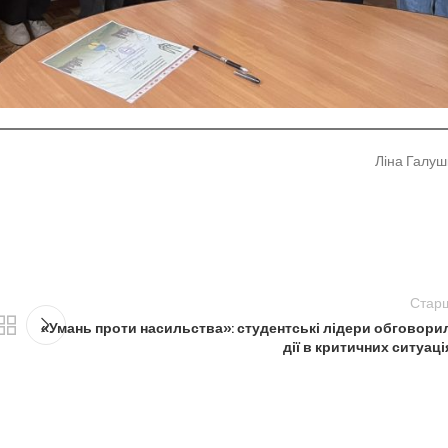
Ліна Галушк
Стар
«Умань проти насильства»: студентські лідери обговори
дії в критичних ситуаці