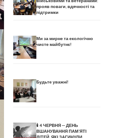
військовими та ветеранами:
прояв поваги, вдячності та
підтримки
Ми за мирне та екологічно
чисте майбутнє!
Будьте уважні!
🕯️ 4 ЧЕРВНЯ — ДЕНЬ
ВШАНУВАННЯ ПАМ’ЯТІ
ДІТЕЙ, ЯКІ ЗАГИНУЛИ