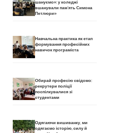
шануємо»: у коледжі
вшанували пам’ять Симона
Петлюри»
Навчальна практика як етап
формування професійних
навичок програміста
Обирай професію свідомо:
рекрутери поліції
поспілкувалися зі
студентами
Одягаючи вишиванку, ми
одягаємо історію, силу й