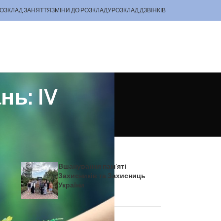
ОЗКЛАД ЗАНЯТТЯ
ЗМІНИ ДО РОЗКЛАДУ
РОЗКЛАД ДЗВІНКІВ
нь: IV
Останні новини
Вшанування пам’яті
в.
Захисників та Захисниць
я
України
в