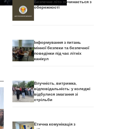
Безпечне літо починається з
обережності
Інформування з питань
мінної безпеки та безпечної
поведінки під час літніх
канікул
Влучність, витримка,
відповідальність: у коледжі
відбулися змагання зі
стрільби
Етична комунікація з