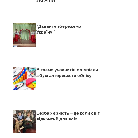
УКРАЇНИ
“Давайте збережемо
Україну!”
Вітаємо учасників олімпіади
з бухгалтерського обліку
Безбар’єрність – це коли світ
відкритий для всіх.