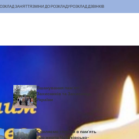
ОЗКЛАД ЗАНЯТТЯ
ЗМІНИ ДО РОЗКЛАДУ
РОЗКЛАД ДЗВІНКІВ
Останні новини
Вшанування пам’яті
Захисників та Захисниць
України
Схиляємо голови в пам’ять
про жертв Чортківсько-