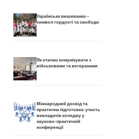
Українська вишиванка –
символ гордості та свободи
Як етично комунікувати з
військовими та ветеранами
Міжнародний досвід та
практична підготовка: участь
викладачів коледжу у
науково-практичній
конференції