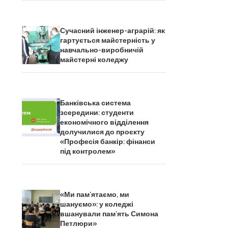
Сучасний інженер-аграрій: як
гартується майстерність у
навчально-виробничій
майстерні коледжу
Банківська система
зсередини: студенти
економічного відділення
долучилися до проєкту
«Професія банкір: фінанси
під контролем»
«Ми пам’ятаємо, ми
шануємо»: у коледжі
вшанували пам’ять Симона
Петлюри»