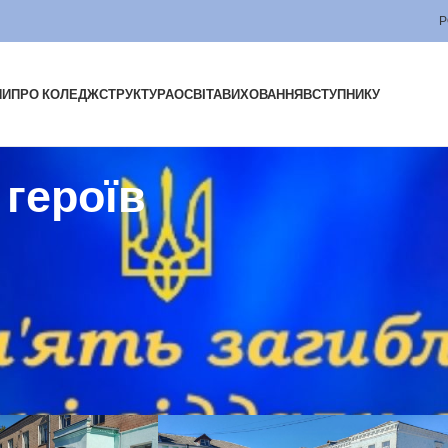
Р
НИ
ПРО КОЛЕДЖ
СТРУКТУРА
ОСВІТА
ВИХОВАННЯ
ВСТУПНИКУ
 героїв
 до пам’ятного місця на знак глибокої шани та вдячності героям, які
ільнота зберігають пам’ять про подвиг захисників та усвідомлюють
ед світлою пам’яттю героїв України.