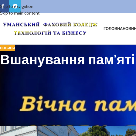
Skip to navigation
Skip to main content
ГОЛОВНА
НОВИ
НОВИНИ
Вшанування пам’яті
Сьогодні студенти, працівники та адміністрація коледжу поклали квіти
віддали своє життя за свободу і незалежність України.
Такі заходи є важливим свідченням того, що молодь і освітянська сп
значення їхньої жертовності для майбутнього нашої держави.
Пам’ятаємо та схиляємо голови пер