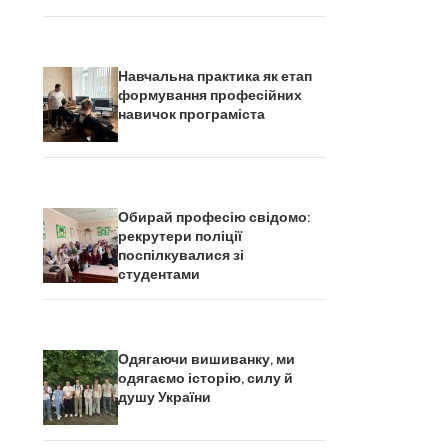
Навчальна практика як етап
формування професійних
навичок програміста
Обирай професію свідомо:
рекрутери поліції
поспілкувалися зі
студентами
Одягаючи вишиванку, ми
одягаємо історію, силу й
душу України