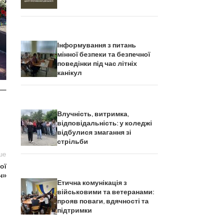
Інформування з питань
мінної безпеки та безпечної
поведінки під час літніх
канікул
Влучність, витримка,
відповідальність: у коледжі
відбулися змагання зі
стрільби
ше
ої
н»
Етична комунікація з
військовими та ветеранами:
прояв поваги, вдячності та
підтримки