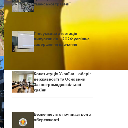
Уманської трагедії
Підсумкова атестація
випускників – 2026: успішне
завершення навчання
Конституція України – оберіг
державності та Основний
Закон громадян вільної
країни
Безпечне літо починається з
обережності