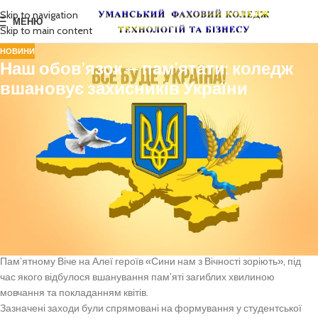
Skip to navigation
МЕНЮ
Skip to main content
НОВИНИ
Наш обов’язок — пам’ятати: коледж
вшановує захисників України
З метою вшанування подвигу та самопожертви захисників України у
коледжі було проведено низку заходів:
організовано урочисте покладання квітів до пам’ятника загиблим на
території коледжу за участю студентів, викладачів та працівників
закладу;
взято участь у Всеукраїнському легкоатлетичному забігу «Шаную
воїнів — біжу за героїв України», що стало проявом вдячності та
єдності у вшануванні полеглих воїнів;
представники коледжу взяли активну участь у міському заході —
Пам’ятному Віче на Алеї героїв «Сини нам з Вічності зоріють», під
час якого відбулося вшанування пам’яті загиблих хвилиною
мовчання та покладанням квітів.
Зазначені заходи були спрямовані на формування у студентської