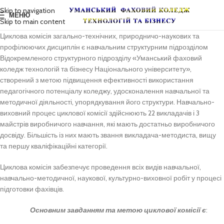
Skip to navigation
МЕНЮ
Skip to main content
Циклова комісія загально-технічних, природничо-наукових та
профілюючих дисциплін є навчальним структурним підрозділом
Відокремленого структурного підрозділу «Уманський фаховий
коледж технологій та бізнесу Національного університету»,
створений з метою підвищення ефективності використання
педагогічного потенціалу коледжу, удосконалення навчальної та
методичної діяльності, упорядкування його структури. Навчально-
виховний процес циклової комісії здійснюють 22 викладачів і 3
майстрів виробничого навчання, які мають достатньо виробничого
досвіду. Більшість із них мають звання викладача-методиста, вищу
та першу кваліфікаційні категорії.
Циклова комісія забезпечує проведення всіх видів навчальної,
навчально-методичної, наукової, культурно-виховної робіт у процесі
підготовки фахівців.
Основним завданням та метою циклової комісії є
: