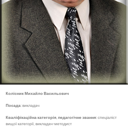
Колісник Михайло Васильович
Посада:
викладач
Кваліфікаційна категорія, педагогічне звання:
спеціаліст
вищої категорії, викладач-методист