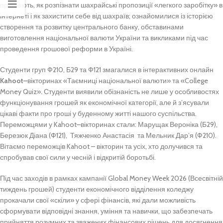
працюють, як розпізнати шахрайські пропозиції «легкого заробітку» в
інтернеті і як захистити себе від шахраїв; ознайомилися із історією
створення та розвитку центрального банку, обставинами
виготовлення національної валюти України та викликами під час
проведення грошової реформи в Україні.
Студенти груп Ф210, Б29 та Ф121 змагалися в інтерактивних онлайн
Kahoot–
вікторинах «Таємниці національної валюти» та «College
Money Quiz»
.
Студенти виявили обізнаність не лише у особливостях
функціонування грошей як економічної категорії, але й з’ясували
цікаві факти про гроші у буденному житті нашого суспільства.
Переможцями у Kahoot–вікторинах стали: Марущак Вероніка (Б29),
Березюк Діана (Ф121), Тяжченко Анастасія та Мельник Дар’я (Ф210).
Вітаємо переможців Kahoot – вікторин та усіх, хто долучився та
спробував свої сили у чесній і відкритій боротьбі.
Під час заходів в рамках кампанії Global Money Week 2026 (Всесвітній
тиждень грошей) студенти економічного відділення коледжу
прокачали свої «скіли» у сфері фінансів, які дали можливість
сформувати відповідні знання, уміння та навички, що забезпечать
прийняття розумних та зважених фінансових рішень для досягнення