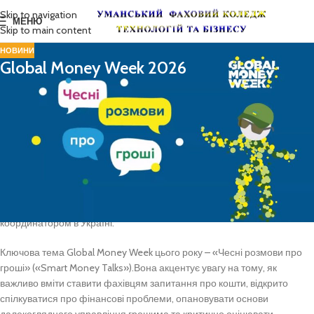
Skip to navigation
МЕНЮ
Skip to main content
НОВИНИ
Global Money Week 2026
Ми живемо у складний час мінливого сьогодні і непевного завтра. В
умовах війни ми стикаємося не лише із проблемами власної
безпеки, але й з безліччю викликів, що стосуються нашого
фінансового добробуту.
З 16 по 29 березня 2026 року
в Україні тривала кампанія Global
Money Week 2026 (Всесвітній тиждень грошей). Вже дванадцятий рік
поспіль Національний банк України підтримує цю міжнародну
інформаційну ініціативу з фінансової обізнаності та є її офіційним
координатором в Україні.
Ключова тема Global Money Week цього року – «Чесні розмови про
гроші»
(«Smart Money Talks»).Вона акцентує увагу на тому, як
важливо вміти ставити фахівцям запитання про кошти, відкрито
спілкуватися про фінансові проблеми, опановувати основи