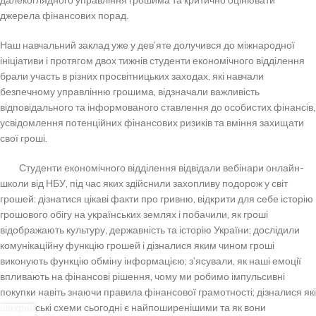
далекоглядного управління грошима та критично оцінювати
джерела фінансових порад.
Наш навчальний заклад уже у дев’яте долучився до міжнародної
ініціативи і протягом двох тижнів студенти економічного відділення
брали участь в різних просвітницьких заходах, які навчали
безпечному управлінню грошима, відзначали важливість
відповідального та інформованого ставлення до особистих фінансів,
усвідомлення потенційних фінансових ризиків та вміння захищати
свої гроші.
Студенти економічного відділення відвідали вебінари онлайн-
школи від НБУ, під час яких здійснили захопливу подорож у світ
грошей: дізнатися цікаві факти про гривню, відкрити для себе історію
грошового обігу на українських землях і побачили, як гроші
відображають культуру, державність та історію України; дослідили
комунікаційну функцію грошей і дізналися яким чином гроші
виконують функцію обміну інформацією; з’ясували, як наші емоції
впливають на фінансові рішення, чому ми робимо імпульсивні
покупки навіть знаючи правила фінансової грамотності; дізналися які
шахрайські схеми сьогодні є найпоширенішими та як вони