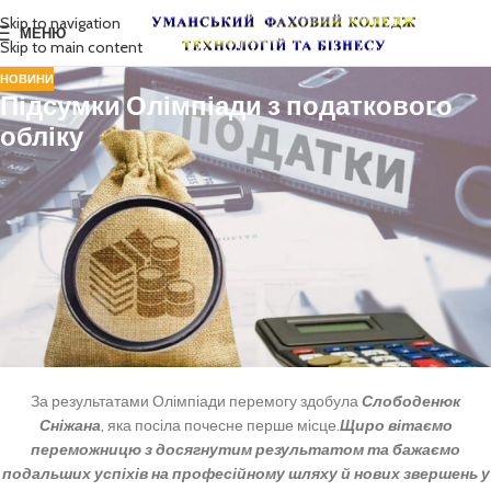
Skip to navigation
МЕНЮ
Skip to main content
НОВИНИ
Підсумки Олімпіади з податкового
обліку
Протягом останнього залікового тижня серед здобувачів освіти
спеціальності «Облік і оподаткування» пройшла Олімпіада з
податкового обліку. Учасників чекали цікаві, креативні завдання з
обмеженим часом на виконання.
Використовуючи унікальні можливості платформи цифрового
навчання Kahoot, конкурсанти продемонстрували високий рівень
теоретичних знань, практичних компетентностей, а також
сформовані hard та soft skills.
За результатами Олімпіади перемогу здобула
Слободенюк
Сніжана
, яка посіла почесне перше місце.
Щиро вітаємо
переможницю з досягнутим результатом та бажаємо
подальших успіхів на професійному шляху й нових звершень у