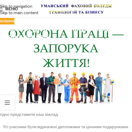
Skip to navigation
МЕНЮ
Skip to main content
НОВИНИ
Успіхи студентів у конкурсі до Дня
охорони праці
Здобувачі освіти нашого коледжу взяли участь у конкурсі дитячого
малюнка до Дня охорони праці у віковій категорії 15–18 років, який
організував та провів виконавчий комітет Черкаської обласної ради
профспілки працівників агропромислового комплексу.
За результатами конкурсу студентка групи Б313 Сніцар Злата
виборола почесне ІІ місце.
Також активну участь у творчому змаганні взяли студенти 1 курсу
групи 15: Жупаник Анастасія, Бабенко Ангеліна, групи 16
-Тульчинська Анна, а також студентка групи 13 Гершун Анастасія, які
гідно представили наш заклад.
Усі учасники були відзначені дипломами та цінними подарунками.