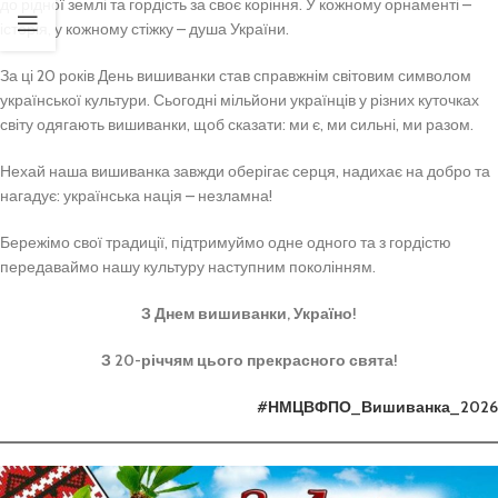
до рідної землі та гордість за своє коріння. У кожному орнаменті –
історія, у кожному стіжку – душа України.
За ці 20 років День вишиванки став справжнім світовим символом
української культури. Сьогодні мільйони українців у різних куточках
світу одягають вишиванки, щоб сказати: ми є, ми сильні, ми разом.
Нехай наша вишиванка завжди оберігає серця, надихає на добро та
нагадує: українська нація – незламна!
Бережімо свої традиції, підтримуймо одне одного та з гордістю
передаваймо нашу культуру наступним поколінням.
З Днем вишиванки, Україно!
З 20-річчям цього прекрасного свята!
#НМЦВФПО_Вишиванка_2026