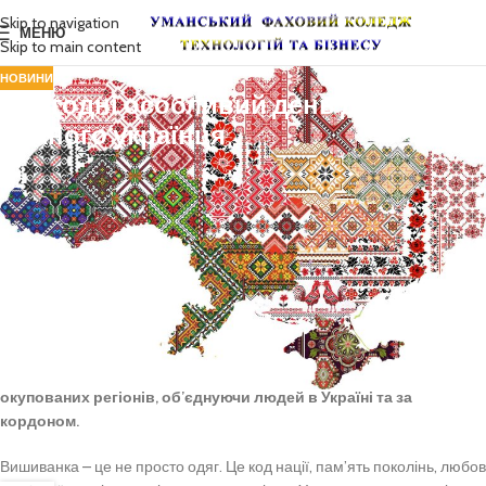
Skip to navigation
МЕНЮ
Skip to main content
НОВИНИ
Сьогодні особливий день для
кожного українця
Ми відзначаємо 20-річчя святкування Дня вишиванки – символу
нашої сили, єдності та незламного духу.
Свято пройшло шлях від студентської ініціативи у Чернівцях до
проекту всесвітнього масштабу. Започаткована студентами акція
сьогодні стала одним із найулюбленіших та наймасовіших свят
українців та солідарних з Україною іноземців по всьому світу (до
нього щороку долучається понад 100 країн).
Нинішнє свято присвячене підтримці культурної спадщини
окупованих регіонів, об’єднуючи людей в Україні та за
кордоном.
Вишиванка – це не просто одяг. Це код нації, пам’ять поколінь, любов