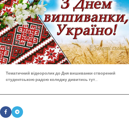
Тематичний відеоролик до Дня вишиванки створений
студентською радою коледжу дивитись тут
…