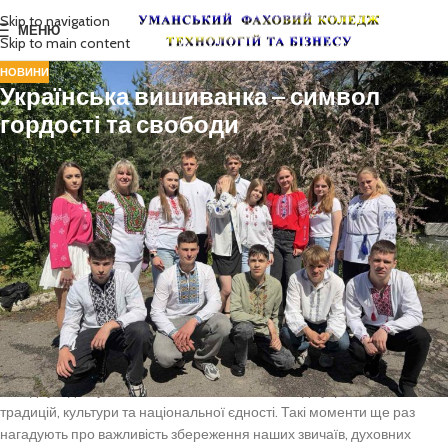
Skip to navigation
МЕНЮ
Skip to main content
НОВИНИ
Українська вишиванка – символ
гордості та свободи
У третій четвер травня українці в усьому світі традиційно відзначають
День вишиванки – свято, яке об’єднує покоління, зберігає
національні традиції та нагадує про багату культурну спадщину
нашого народу.
Вишиванка – це не просто одяг. Це символ нашої історії, сили духу,
любові до рідної землі та незламності українського народу. У
кожному орнаменті закладені пам’ять поколінь, мудрість предків і
віра у мирне та щасливе майбутнє України.
До святкування долучилися викладачі, студенти та працівники
коледжу, одягнувши вишиванки як знак поваги до українських
традицій, культури та національної єдності. Такі моменти ще раз
нагадують про важливість збереження наших звичаїв, духовних