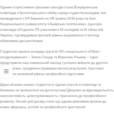
Одним із престижних фахових заходів стала Всеукраїнська
олімпіада з бухгалтерського обліку серед студентів коледжів, яка
проводилася з 09 березня по 08 травня 2026 року на базі
Національного університету «Львівська політехніка». Цьогоріч
олімпіада об’єднала 175 учасників із 45 коледжів та 16 областей
України, підтвердивши високий рівень зацікавленості молоді
обліковими дисциплінами.
Студентки нашого коледжу групи Б-313 спеціальності «Облік і
оподаткування» — Злата Сніцар та Вероніка Ульмер — гідно
представили наш навчальний заклад і успішно вийшли до другого
туру змагань, продемонструвавши високі результати, ґрунтовні
знання та належний рівень професійної підготовки.
Щиро вітаємо наших студенток із гідною участю в олімпіаді та
бажаємо не зупинятися на досягнутому! Дякуємо за відповідальність,
наполегливість, цілеспрямованість і прагнення до професійного
розвитку. Нехай цей досвід стане ще одним важливим кроком до
нових звершень, успіхів та професійного зростання!