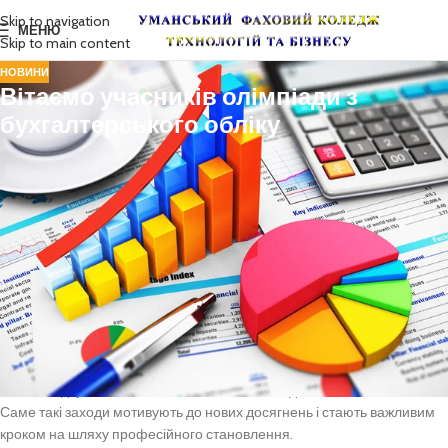
Skip to navigation
МЕНЮ
Skip to main content
НОВИНИ
Вітаємо учасників олімпіади з
бухгалтерського обліку
Олімпіади з бухгалтерського обліку — це не лише перевірка
теоретичних знань, а й можливість для студентів продемонструвати
професійні компетентності, аналітичне мислення, уміння працювати
з практичними завданнями та застосовувати отримані знання у
реальних ситуаціях. Участь у таких інтелектуальних змаганнях
сприяє професійному розвитку, підвищує мотивацію до навчання,
формує прагнення до самовдосконалення та допомагає майбутнім
фахівцям ставати більш конкурентоспроможними на ринку праці.
Фахові олімпіади відкривають студентам можливість розширювати
професійний кругозір, обмінюватися досвідом, випробовувати власні
сили та відчувати себе частиною великої академічної спільноти.
Саме такі заходи мотивують до нових досягнень і стають важливим
кроком на шляху професійного становлення.