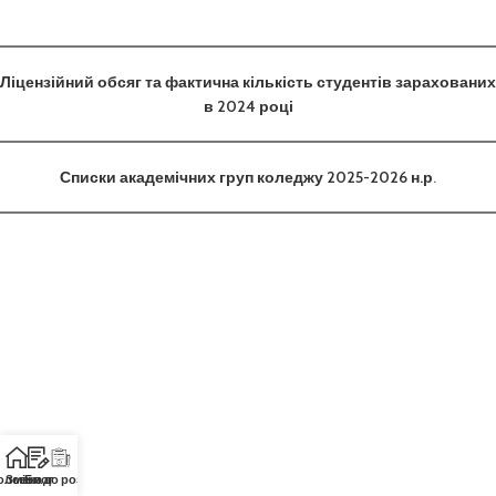
Ліцензійний обсяг та фактична кількість студентів зарахованих
в 2024 році
Списки академічних груп коледжу 2025-2026 н.р
.
оловна
Зміни до розкладу
Блог