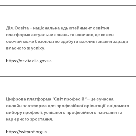
Дія. Освіта – національна едьютейнмент освітня
платформа актуальних знань та навичок, де кожен
охочий може безоплатно здобути важливі знання заради
власного ж успіху
.
h
ttps://osvita.diia.gov.u
a
Цифрова платформа
“
Світ професій
“
– це сучасна
онлайн платформа для професійної орієнтації, свідомого
вибору професії,
успішного професійного навчання та
кар’єрного зростання.
https://svitprof.org.ua