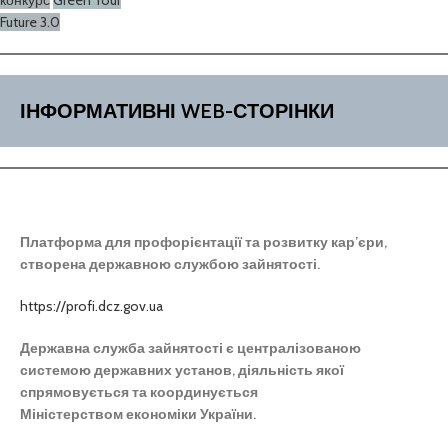
конкурс
Green Your
Future 3.0
ІНФОРМАТИВНІ WEB-СТОРІНКИ
Платформа для профорієнтації та розвитку кар’єри,
створена державною службою зайнятості.
h
ttps://profi.dcz.gov.u
a
Державна служба зайнятості є централізованою
системою державних установ, діяльність якої
спрямовується та координується
Міністерством економіки України.