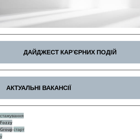
ДАЙДЖЕСТ КАР’ЄРНИХ ПОДІЙ
АКТУАЛЬНІ ВАКАНСІЇ
стажування
Fozzy
Group
старт
у