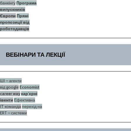
банкінгу
Програма
випускників
Європи
Прямі
пропозиції
від
роботодавців
ВЕБІНАРИ ТА ЛЕКЦІЇ
ШІ – агенти
від google
Economist
career way
кар’єрні
івенти
Ефективна
ІТ команда
перехід на
ERT – системи