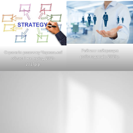
Рейтинг найкращих
Стратегія розвитку Черкаської
роботодавців 2025р
.
області на період 2021-
2027р.р.