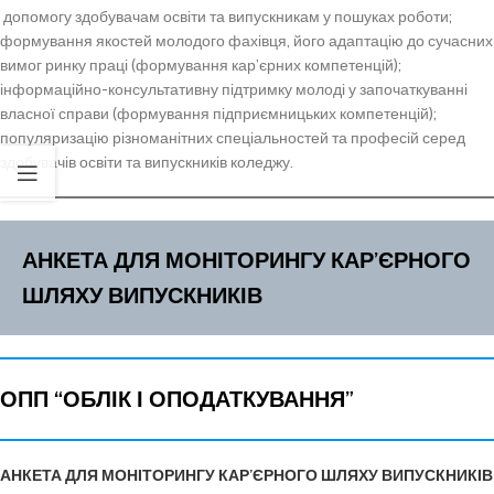
допомогу здобувачам освіти та випускникам у пошуках роботи;
формування якостей молодого фахівця, його адаптацію до сучасних
вимог ринку праці (формування кар’єрних компетенцій);
інформаційно-консультативну підтримку молоді у започаткуванні
власної справи (формування підприємницьких компетенцій);
популяризацію різноманітних спеціальностей та професій серед
здобувачів освіти та випускників коледжу.
АНКЕТА
ДЛЯ МОНІТОРИНГУ КАР’ЄРНОГО
ШЛЯХУ ВИПУСКНИКІВ
ОПП “ОБЛІК І ОПОДАТКУВАННЯ”
АНКЕТА ДЛЯ МОНІТОРИНГУ КАР’ЄРНОГО ШЛЯХУ ВИПУСКНИКІВ