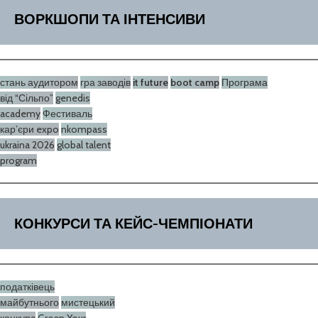
ВОРКШОПИ ТА ІНТЕНСИВИ
стань аудитором
гра заводів
it future
boot camp
Програма
від “Сільпо”
genedis
academy
Фестиваль
кар’єри expo
nkompass
ukraina 2026
global talent
program
КОНКУРСИ ТА КЕЙС-ЧЕМПІОНАТИ
податківець
майбутнього
мистецький