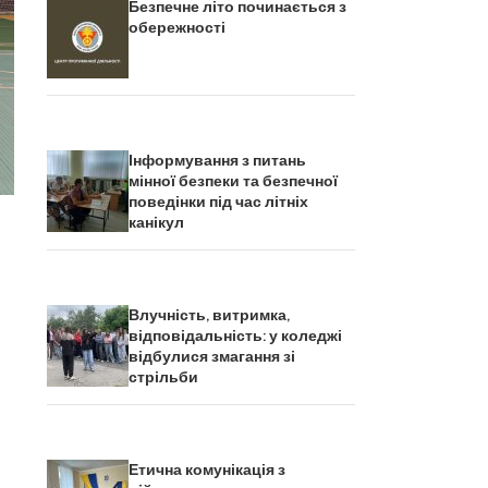
Безпечне літо починається з
обережності
Інформування з питань
мінної безпеки та безпечної
поведінки під час літніх
канікул
Влучність, витримка,
відповідальність: у коледжі
відбулися змагання зі
стрільби
Етична комунікація з