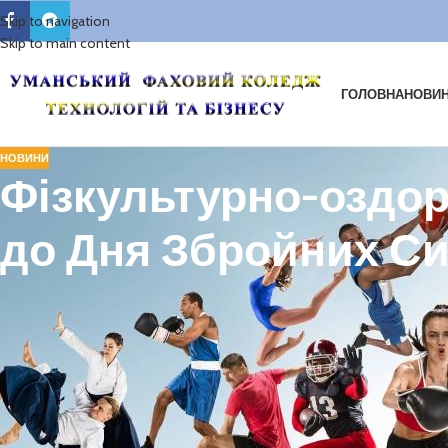
Skip to navigation
Skip to main content
ГОЛОВНА
НОВИ
НОВИНИ
Фізкультурно-оздор
до Дня Збройних Си
На базі УДПУ імені Павла Тичини з нагоди Дня Збройних Сил України 
У події взяли участь юнаки та дівчата закладів вищої, фахової перед
Наші студенти також долучилися до змагань, продемонструвавши акти
сприяє популяризації здорового способу життя, розвитку фізичної ку
Дякуємо організаторам за змістовний захід і б