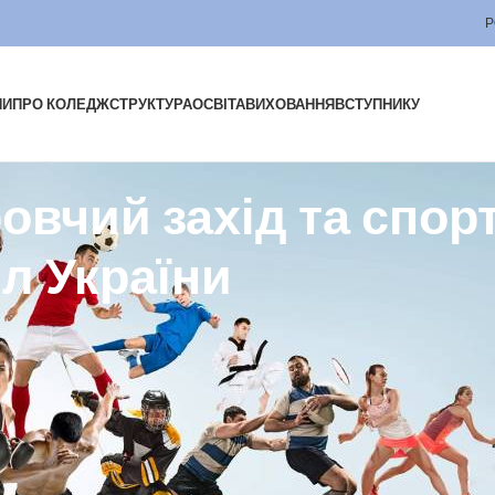
Р
НИ
ПРО КОЛЕДЖ
СТРУКТУРА
ОСВІТА
ВИХОВАННЯ
ВСТУПНИКУ
овчий захід та спор
л України
відбувся фізкультурно-оздоровчий захід та низка спортивних змагань
вищої та професійно-технічної освіти Умані та громади.
вність, спортивний запал і командний дух. Участь у таких заходах
льтури та підтримці патріотичного виховання молоді.
ажаємо всім учасникам нових спортивних успіхів!