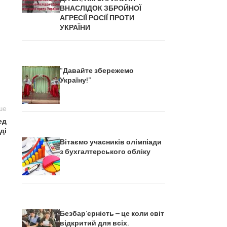
ВНАСЛІДОК ЗБРОЙНОЇ
АГРЕСІЇ РОСІЇ ПРОТИ
УКРАЇНИ
“Давайте збережемо
Україну!”
ше
ед
ді
Вітаємо учасників олімпіади
з бухгалтерського обліку
Безбар’єрність – це коли світ
відкритий для всіх.