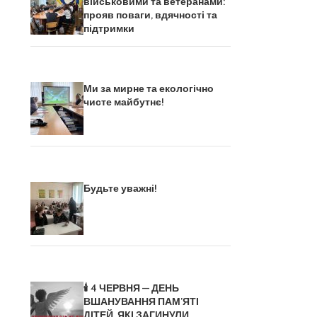
військовими та ветеранами:
прояв поваги, вдячності та
підтримки
Ми за мирне та екологічно
чисте майбутнє!
Будьте уважні!
🕯️ 4 ЧЕРВНЯ — ДЕНЬ
ВШАНУВАННЯ ПАМ’ЯТІ
ДІТЕЙ, ЯКІ ЗАГИНУЛИ