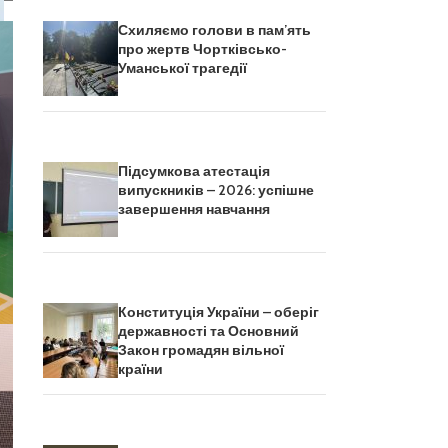
Схиляємо голови в пам’ять
про жертв Чортківсько-
Уманської трагедії
Підсумкова атестація
випускників – 2026: успішне
завершення навчання
Конституція України – оберіг
державності та Основний
Закон громадян вільної
країни