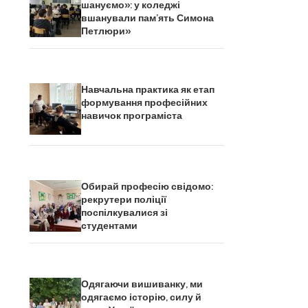
шануємо»: у коледжі
вшанували пам’ять Симона
Петлюри»
Навчальна практика як етап
формування професійних
навичок програміста
Обирай професію свідомо:
рекрутери поліції
поспілкувалися зі
студентами
Одягаючи вишиванку, ми
одягаємо історію, силу й