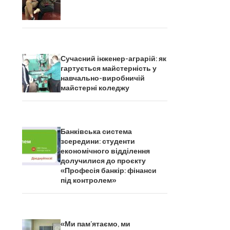
Сучасний інженер-аграрій: як
гартується майстерність у
навчально-виробничій
майстерні коледжу
Банківська система
зсередини: студенти
економічного відділення
долучилися до проєкту
«Професія банкір: фінанси
під контролем»
«Ми пам’ятаємо, ми