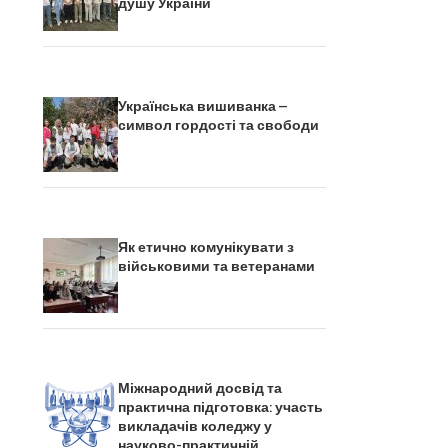
душу України
Українська вишиванка –
символ гордості та свободи
Як етично комунікувати з
військовими та ветеранами
Міжнародний досвід та
практична підготовка: участь
викладачів коледжу у
науково-практичній