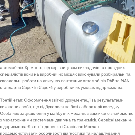
Відповідно до методичних рекомендацій, практика була
організована у три етапи:
Перший етап
:
Організаційні питання та вступний інструктаж з техніки
безпеки, які викладачі провели в лабораторії коледжу.
•
Другий етап
:
Безпосередня робота на виробництві. Здобувачі
освіти мали можливість безпосередньо на робочих місцях
ознайомитися з технологічним процесом виконання розбирально-
складальних і регулювальних робіт механізмів двигуна, а також
систем мащення і охолодження двигунів сучасних зарубіжних
автомобілів. Крім того, під керівництвом викладачів та провідних
спеціалістів вони на виробничих місцях виконували розбиральні та
складальні роботи на двигунах вантажних автомобілів
DAF
та
MAN
стандартів Євро-5 і Євро-6 у виробничих умовах підприємства.
Третій етап: Оформлення звітної документації за результатами
виконаних робіт, що відбувалося на базі лабораторії коледжу.
Особливе зацікавлення у майбутніх механіків викликало знайомство
з мехатронними системами двигуна та трансмісії. Сервісні механіки
підприємства Євген Тодоренко і Станіслав Мовчан
продемонстрували особливості діагностики та налаштування