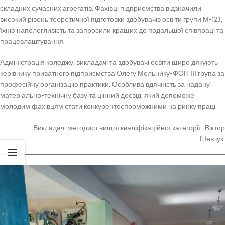
складних сучасних агрегатів. Фахівці підприємства відзначили
високий рівень теоретичної підготовки здобувачів освіти групи М-123,
їхню наполегливість та запросили кращих до подальшої співпраці та
працевлаштування.
Адміністрація коледжу, викладачі та здобувачі освіти щиро дякують
керівнику приватного підприємства Олегу Мельнику-ФОП ІІІ група за
професійну організацію практики. Особлива вдячність за надану
матеріально-технічну базу та цінний досвід, який допоможе
молодим фахівцям стати конкурентоспроможними на ринку праці.
Викладач-методист вищої кваліфікаційної категорії: Віктор
Шевчук.