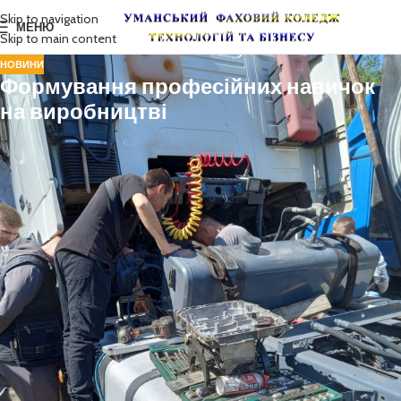
Skip to navigation
МЕНЮ
Skip to main content
НОВИНИ
Формування професійних навичок
на виробництві
Навчальна практика з спеціальних дисциплін — це фундамент
підготовки майбутніх фахівців. Вона дозволяє студентам застосувати
теоретичні знання, здобуті в аудиторіях, отримати реальний
практичний досвід та закріпити навички безпосередньо у виробничих
умовах.
Реалізуючи договори про співпрацю з провідними підприємствами
міста, вже вкотре викладачі спеціально-технічних дисциплін
продовжують інтегрувати навчання у виробничий процес. Так, під
керівництвом викладачів дисципліни «Трактори і автомобілі» —
Віктора Шевчука та Олександра Ващишина — здобувачі освіти групи
М-123 провели виїзні практичні заняття. Навчання проходило на базі
приватного підприємства за адресом: м. Умань, вул. Енергетична, 15.