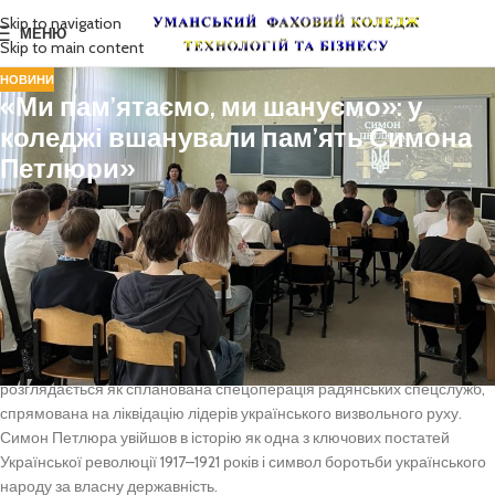
Skip to navigation
МЕНЮ
Skip to main content
НОВИНИ
«Ми пам’ятаємо, ми шануємо»: у
коледжі вшанували пам’ять Симона
Петлюри»
25 травня 2026 року в нашому навчальному закладі відбувся
меморіальний захід «Ми пам’ятаємо, ми шануємо», присвячений
100-річчю від дня загибелі видатного українського державного,
військового та політичного діяча, Голови Директорії Української
Народної Республіки Симона Петлюри.
Саме 25 травня 1926 року Симона Петлюру було підступно
смертельно поранено в Парижі. У сучасній історіографії це вбивство
розглядається як спланована спецоперація радянських спецслужб,
спрямована на ліквідацію лідерів українського визвольного руху.
Симон Петлюра увійшов в історію як одна з ключових постатей
Української революції 1917–1921 років і символ боротьби українського
народу за власну державність.