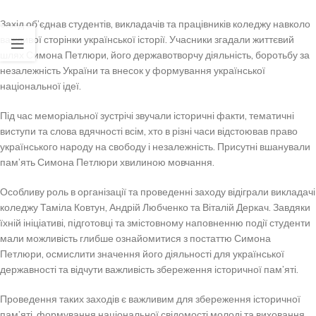
Захід об’єднав студентів, викладачів та працівників коледжу навколо
важливої сторінки української історії. Учасники згадали життєвий
шлях Симона Петлюри, його державотворчу діяльність, боротьбу за
незалежність України та внесок у формування української
національної ідеї.
Під час меморіальної зустрічі звучали історичні факти, тематичні
виступи та слова вдячності всім, хто в різні часи відстоював право
українського народу на свободу і незалежність. Присутні вшанували
пам’ять Симона Петлюри хвилиною мовчання.
Особливу роль в організації та проведенні заходу відіграли викладачі
коледжу Таміла Ковтун, Андрій Любченко та Віталій Деркач. Завдяки
їхній ініціативі, підготовці та змістовному наповненню події студенти
мали можливість глибше ознайомитися з постаттю Симона
Петлюри, осмислити значення його діяльності для української
державності та відчути важливість збереження історичної пам’яті.
Проведення таких заходів є важливим для збереження історичної
пам’яті, формування національної свідомості молоді та виховання