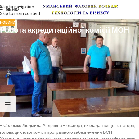
Skip to navigation
МЕНЮ
Skip to main content
НОВИНИ
Робота акредитаційної комісії МОН
З 14 по 16 травня 2018 року відповідно до пункту 4. Положення про
акредитацію вищих навчальних закладів і
спеціальностей у вищих
навчальних закладах та вищих професійних училищах
затвердженого Постановою Кабінету Міністрів України від
09.08.2001р. №978 на базі ВСП АТК УНУС працювала комісія МОН з
метою проведення чергової акредитаційної експертизи із
спеціальності 5.05010101 “Обслуговування програмних систем і
комплексів” у складі:
– Ніконов Олег Якович – голова комісії, доктор технічних наук,
професор кафедри комп’ютерних технологій і мехатроніки
Харківського національного автомобільно-дорожного університету;
– Соломко Людмила Андріївна – експерт, викладач вищої категорії,
голова циклової комісії програмного забезпечення ВСП