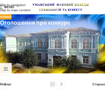
Skip to navigation
МЕНЮ
Skip to main content
НОВИНИ
Оголошення про конкурс
23 травня о 8.30 на території навчально-виробничої майстерні
відбудеться «Конкурс професійності і майстерності» серед студентів
IІ–IIІ курсів відділення технічних спеціальностей.
Запрошуються всі бажаючі !
Новіші
Старше