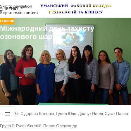
Skip to navigation
МЕНЮ
Skip to main content
НОВИНИ
Міжнародний день захисту
озонового шару
16 вересня Генеральна Асамблея ООН проголосила Міжнародним
днем захисту озонового шару. Цей день відзначається світовою
спільнотою з 1995 року в пам’ять про нагадування глобальної
екологічної проблеми.
Не залишився осторонь і наш навчальний заклад. Викладачі Галушко
Л.Б., Шеремет І.В. разом зі студентами груп З25 та 13 провели
екологічний захід «Озоновий шар та його роль на Землі» Студенти
заздалегідь готувалися і представили свої презентації згідно
зазначеної тематики
Група З25 :Сідорова Валерія, Гуцол Юля, Драчук Неллі, Сугак Павло.
Група 11: Гусак Євгеній, Попов Олександр