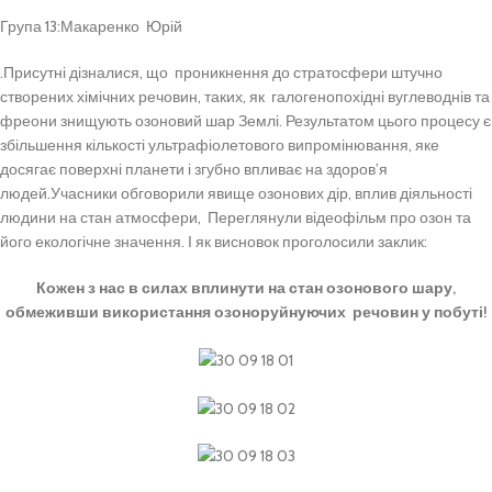
Група 13:Макаренко Юрій
.Присутні дізналися, що проникнення до стратосфери штучно
створених хімічних речовин, таких, як галогенопохідні вуглеводнів та
фреони знищують озоновий шар Землі. Результатом цього процесу є
збільшення кількості ультрафіолетового випромінювання, яке
досягає поверхні планети і згубно впливає на здоров’я
людей.Учасники обговорили явище озонових дір, вплив діяльності
людини на стан атмосфери, Переглянули відеофільм про озон та
його екологічне значення. І як висновок проголосили заклик:
Кожен з нас в силах вплинути на стан озонового шару,
обмеживши використання озоноруйнуючих речовин у побуті!