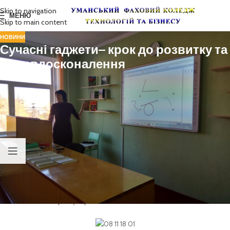
Skip to navigation
МЕНЮ
Skip to main content
НОВИНИ
Сучасні гаджети– крок до розвитку та
самовдосконалення
Прогрес не втомлює дивувати нас все новими можливостями
сучасних пристроїв. Їх можна застосовувати з великою користю,
особливо в тому, що стосується навчання. Одним з таких пристроїв є
інтерактивна дошка . Це популярний електронний інструмент, який
вивів роботу з проектором і комп’ютером на новий рівень.
Використання електромагнітного пристрою робить навчання в рази
цікавіше, а викладачі отримують розширені можливості для наочної
демонстрації. Тому 7 листопада викладачем Розборською О. І. був
проведений майстер клас для викладачів коледжу по користуванню
інтерактивною дошкою. Розборська О.І. змістовно та докладно
розповіла про види інтерактивної дошки, а також продемонструвала
її можливості та принцип роботи.