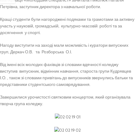
кваліфікації «Молодший спеціаліст» зачитала Николюк Наталія
Петрівна, заступник директора з навчальної роботи.
Кращі студенти були нагороджені подяками та грамотами за активну
участь у науковій, громадській, культурно-масовій роботі та за
досягнення у спорті.
Нагоду виступити на заході мали можливість і куратори випускних
груп, Деркач О.В. та Розборська О.І.
Від імені всіх молодих фахівців зі словами вдячності коледжу
виступив випускник, відмінник навчання, староста групи Кудрявцев
І.О. , також зі словами привітань до випускників звернулись батьки та
представники студентського самоврядування.
Завершилися урочистості святковим концертом, який організувала
творча група коледжу.