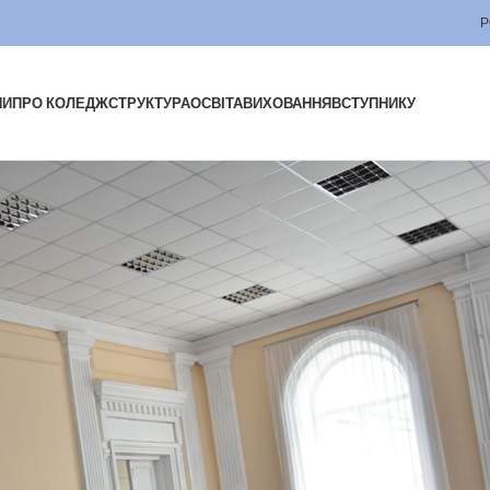
Р
НИ
ПРО КОЛЕДЖ
СТРУКТУРА
ОСВІТА
ВИХОВАННЯ
ВСТУПНИКУ
ктора коледжу
манського національного університету садівництва та Положення п
ького національного університету садівництва 16 травня 2019 ро
ою коледжу за участі голови конкурсної комісії, першого проректо
на Івановича та проректора з науково-педагогічної роботи, заступни
 Віталій Володимирович.
сті, таємного та вільного волевиявлення. За результатами голосуван