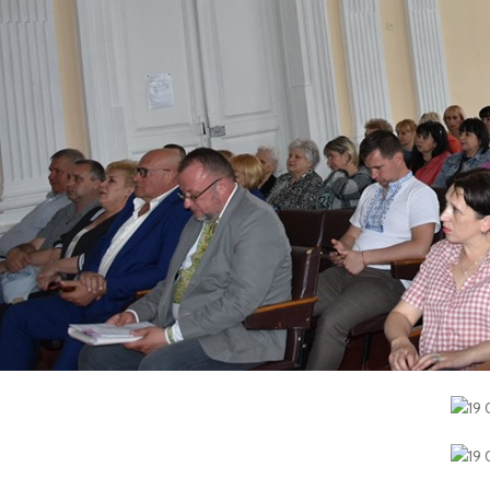
переважною більшістю голосів (91%) на посаду директора обрано Ку
Вітаємо Віталія Володимировича з впевненою 