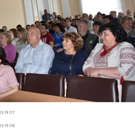
желя Віталія Володимировича.
перемогою та бажаємо успіхів і нових звершень!