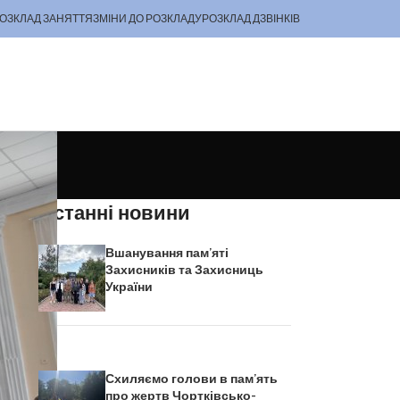
ОЗКЛАД ЗАНЯТТЯ
ЗМІНИ ДО РОЗКЛАДУ
РОЗКЛАД ДЗВІНКІВ
Останні новини
ро
Вшанування пам’яті
ку
Захисників та Захисниць
України
ра
ка
Схиляємо голови в пам’ять
ня
про жертв Чортківсько-