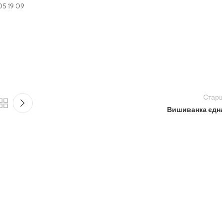
Стар
Вишиванка єдн