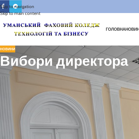
Skip to navigation
Skip to main content
ГОЛОВНА
НОВИ
НОВИНИ
Вибори директора
Вибори дире
Відповідно до законів “Про освіту” та “Вищу освіту”, Статуту У
Відокремлений структурний підрозділ Агротехнічний коледж Уманс
відбулися вибори директора коледжу.
Згідно чинного законодавства вибори проводились педагогічною рад
Уманського національного універси
тету садівництва Мостов’яка Іва
голови конкурсної комісї Мальованого Михайла Івановича.
У виборах брав участь єдиний кандидат на посаду директора Кужель
Вибори відбулися на принципах відкритості, гласності, демократично