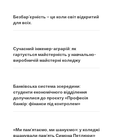
Безбар’єрність – це коли світ відкритий
для всіх.
Сучасний інженер-аграрій: як
гартується майстерність у навчально-
виробничій майстерні коледжу
Банківська система зсередини:
студенти економічного відділення
долучилися до проєкту «Професія
банкір: фінанси під контролем»
«Ми пам’ятаємо, ми шануємо»: у коледжі
вшанували пам’ять Симона Петлюри»