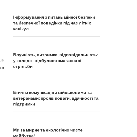
Інформування з питань мінної безпеки
та безпечної поведінки під час літніх
канікул
Влучність, витримка, відповідальність:
ше
у коледжі відбулися змагання зі
стрільби
ає
Етична комунікація з військовими та
ветеранами: прояв поваги, вдячності та
підтримки
Ми за мирне та екологічно чисте
майбутнє!