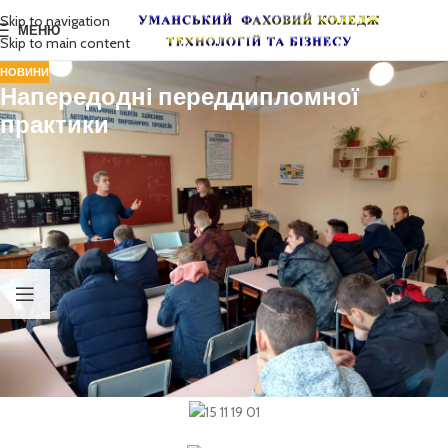
Skip to navigation
МЕНЮ
Skip to main content
НОВИНИ
Напередодні переддипломної
практики
Проходження переддипломної практики
Одна з головних особливостей підготовки студентів групи Е 44
спеціальності «Електроенергетика, електротехніка та
електромеханіка» – це зв’язок з життям, з конкретними
особливостями майбутньої практичної діяльності. Напередодні
виходу студентів на переддипломну практику зі спеціальності
викладачами Ільчук М.Я. та Безруковим С.О. було проведено
конференцію на тему: «Проходження переддипломної практики».
Студенти мали можливість ознайомитись з основними аспектами,
вимогами та етапами проходження переддипломної практики.