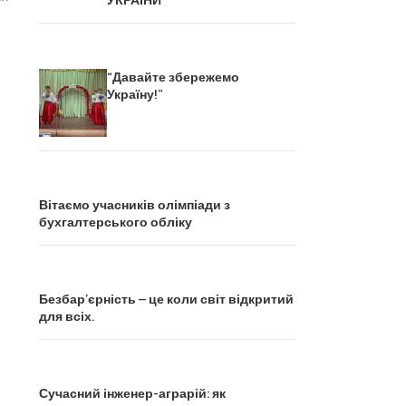
УКРАЇНИ
“Давайте збережемо
Україну!”
я
Вітаємо учасників олімпіади з
бухгалтерського обліку
Безбар’єрність – це коли світ відкритий
для всіх.
Сучасний інженер-аграрій: як