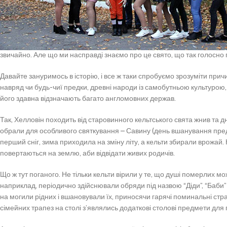
І те, що в цей день дітлахи перевдягаються у різноманітні костюми, дек
забуваєте, що окрім чортенят і вампірчиків, на вулицях можна зустріт
Однак асоціація не випадкова. Вважається, що в цей день уся нечисть
звичайно. Але що ми насправді знаємо про це свято, що так голосн
Давайте зануримось в історію, і все ж таки спробуємо зрозуміти прич
навряд чи будь-чиї предки, древні народи із самобутньою культурою, 
його здавна відзначають багато англомовних держав.
Так, Хелловін походить від старовинного кельтського свята жнив та д
обрали для особливого святкування – Савину (день вшанування предкі
перший сніг, зима приходила на зміну літу, а кельти збирали врожай.
повертаються на землю, аби відвідати живих родичів.
Що ж тут поганого. Не тільки кельти вірили у те, що душі померлих мо
наприклад, періодично здійснювали обряди під назвою “Діди”, “Баби”
на могили рідних і вшановували їх, приносячи гарячі поминальні страв
сімейних трапез на столі з’являлись додаткові столові предмети для 