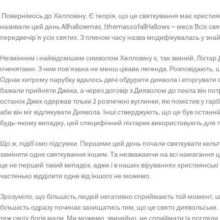
Повернімось до Хелловіну. Є теорія, що це святкування має християн
називали цей день Allhallowmas, (themassofallHallows – меса Всіх свя
передвечір’я усіх святих. З плином часу назва модифікувалась у зн
Незмінним і найвідомішим символом Хелловіну є, так званий, Ліхтар 
оченятами. З ним пов’язана не менш цікава легенда. Розповідають, що
Однак хитрому парубку вдалось двічі обдурити диявола і вторгувати с
бажали прийняти Джека, а через договір з Дияволом до пекла він пот
останок Джек одержав тільки 2 розпечені вуглинки, які помістив у гар
аби він міг відлякувати Диявола. Інші стверджують, що це був останні
будь-якому випадку, цей специфічний ліхтарик використовують для ти
Що ж, підіб’ємо підсумки. Першими цей день почали святкувати кельт
замінити одне святкування іншим. Та незважаючи на всі намагання це
це не перший такий випадок, адже і в наших віруваннях християнські
частенько відділити одне від іншого не можемо.
Зрозуміло, що більшість людей негативно сприймають той момент, що
більшість одразу починає захищатись тим, що це свято диявольське. 
теж своїх богів мали. Ми можемо, звичайно, не сприймати їх погляди 