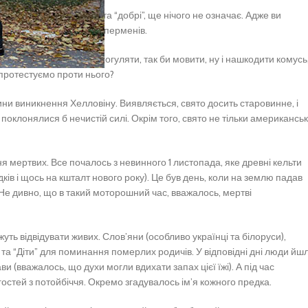
оли й не дуже “світлі” та “добрі”, ще нічого не означає. Адже ви
и також Білосніжок та суперменів.
 приходить у наш світ погуляти, так би мовити, ну і нашкодити комусь
о протестуємо проти нього?
ини виникнення Хелловіну. Виявляється, свято досить старовинне, і
поклонялися б нечистій силі. Окрім того, свято не тільки американськ
ня мертвих. Все почалось з невинного 1 листопада, яке древні кельти
в і щось на кшталт нового року). Це був день, коли на землю падав
 Не дивно, що в такий моторошний час, вважалось, мертві
жуть відвідувати живих. Слов’яни (особливо українці та білоруси),
 та “Діти” для поминання померлих родичів. У відповідні дні люди йш
и (вважалось, що духи могли вдихати запах цієї їжі). А під час
гостей з потойбіччя. Окремо згадувалось ім’я кожного предка.