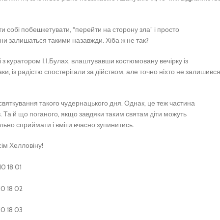
ти собі побешкетувати, “перейти на сторону зла” і просто
они залишаться такими назавжди. Хіба ж не так?
і з куратором І.І.Булах, влаштувавши костюмовану вечірку із
ки, із радістю спостерігали за дійством, але точно ніхто не залишивс
святкування такого чудернацького дня. Однак, це теж частина
ів. Та й що поганого, якщо завдяки таким святам діти можуть
льно сприймати і вміти вчасно зупинитись.
ім Хелловіну!