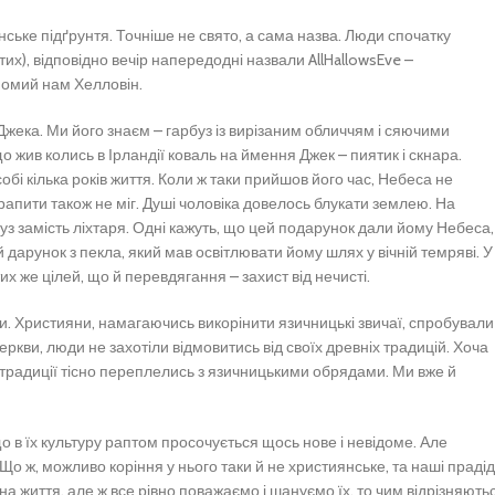
ське підґрунтя. Точніше не свято, а сама назва. Люди спочатку
тих), відповідно вечір напередодні назвали AllHallowsEve –
айомий нам Хелловін.
Джека. Ми його знаєм – гарбуз із вирізаним обличчям і сяючими
 жив колись в Ірландії коваль на ймення Джек – пиятик і скнара.
обі кілька років життя. Коли ж таки прийшов його час, Небеса не
рапити також не міг. Душі чоловіка довелось блукати землею. На
буз замість ліхтаря. Одні кажуть, що цей подарунок дали йому Небеса,
й дарунок з пекла, який мав освітлювати йому шлях у вічній темряві. У
х же цілей, що й перевдягання – захист від нечисті.
и. Християни, намагаючись викорінити язичницькі звичаї, спробували
ркви, люди не захотіли відмовитись від своїх древніх традицій. Хоча
 традиції тісно переплелись з язичницькими обрядами. Ми вже й
 в їх культуру раптом просочується щось нове і невідоме. Але
Що ж, можливо коріння у нього таки й не християнське, та наші праді
на життя, але ж все рівно поважаємо і шануємо їх, то чим відрізняють