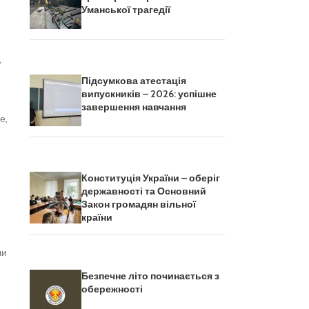
Уманської трагедії
,
Підсумкова атестація
випускників – 2026: успішне
завершення навчання
е,
Конституція України – оберіг
державності та Основний
Закон громадян вільної
країни
ли
Безпечне літо починається з
обережності