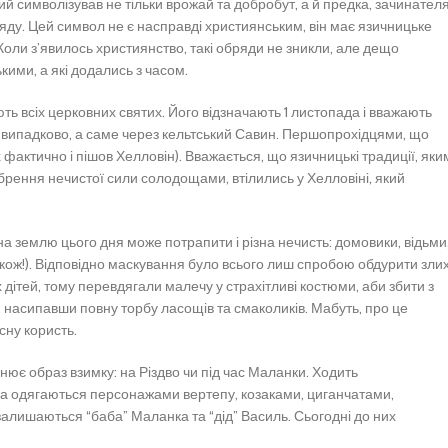
кий символізував не тільки врожай та добробут, а й предка, зачинател
ду. Цей символ не є насправді християнським, він має язичницьке
 Коли з’явилось християнство, такі обряди не зникли, але дещо
ькими, а які додались з часом.
ють всіх церковних святих. Його відзначають 1 листопада і вважають
е випадково, а саме через кельтський Савин. Першопрохідцями, що
их фактично і пішов Хелловін). Вважається, що язичницькі традиції, яки
обрення нечистої сили солодощами, втілились у Хелловіні, який
на землю цього дня може потрапити і різна нечисть: домовики, відьми
 також!). Відповідно маскування було всього лиш спробою обдурити зли
їх дітей, тому перевдягали малечу у страхітливі костюми, аби збити з
, насипавши повну торбу ласощів та смаколиків. Мабуть, про це
сну користь.
інює образ взимку: на Різдво чи під час Маланки. Ходить
тва одягаються персонажами вертепу, козаками, циганчатами,
ишаються “баба” Маланка та “дід” Василь. Сьогодні до них