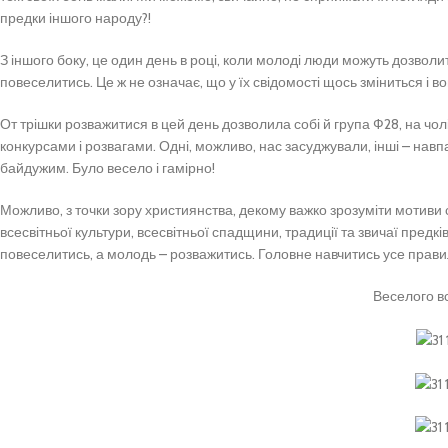
предки іншого народу?!
З іншого боку, це один день в році, коли молоді люди можуть дозволи
повеселитись. Це ж не означає, що у їх свідомості щось зміниться і в
От трішки розважитися в цей день дозволила собі й група Ф28, на чол
конкурсами і розвагами. Одні, можливо, нас засуджували, інші – навпа
байдужим. Було весело і гамірно!
Можливо, з точки зору християнства, декому важко зрозуміти мотиви 
всесвітньої культури, всесвітньої спадщини, традиції та звичаї предк
повеселитись, а молодь – розважитись. Головне навчитись усе прави
Веселого вс