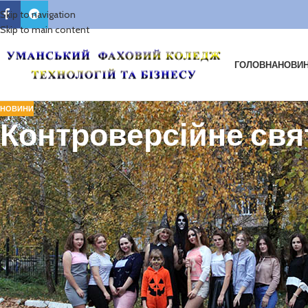
Skip to navigation
Skip to main content
ГОЛОВНА
НОВИ
НОВИНИ
Контроверсійне свя
Свято Хелловіну – дещо контроверсійне свято. Для когось Хелловін 
повеселитися з друзями. А хтось вважає, що це – “диявольське святкув
кожного своя думка на цей рахунок.
Останніми роками це свято стає все популярнішим серед української 
диявольські забави.
Звичайно, ми повинні перш за все дотримуватись своїх власних традиц
частиною світової спільноти, до якої ми так прагнемо. А коли ми нав
світом і своїми звичаями та традиціями. Головне, щоби цей процес в