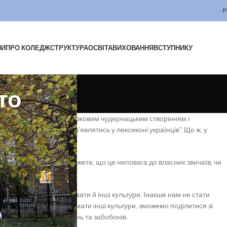
Р
НИ
ПРО КОЛЕДЖ
СТРУКТУРА
ОСВІТА
ВИХОВАННЯ
ВСТУПНИКУ
то
– це можливість стати казковим чудернацьким створінням і
ання, яке не повинне з’являтись у лексиконі українців”. Що ж, у
молоді. Ви, мабуть, скажете, що це неповага до власних звичаїв, чи
ій, але потрібно поважати й інші культури. Інакше нам не стати
чимося адекватно сприймати інші культури, зможемо поділитися зі
ідбувався без упереджень та забобонів.