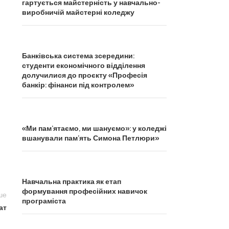
гартується майстерність у навчально-
виробничій майстерні коледжу
Банківська система зсередини:
студенти економічного відділення
долучилися до проєкту «Професія
банкір: фінанси під контролем»
«Ми пам’ятаємо, ми шануємо»: у коледжі
вшанували пам’ять Симона Петлюри»
Навчальна практика як етап
формування професійних навичок
ше
програміста
ат