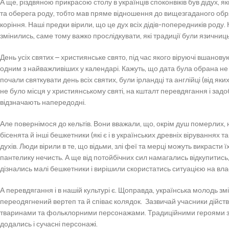
А ще, різдвяною прикрасою столу в українців споконвіків був дідух, я
та оберега роду, тобто мав пряме відношення до вищезгаданого обря
коріння. Наші предки вірили, що це дух всіх дідів-попередників роду.
змінились, саме тому важко прослідкувати, які традиції були язичниц
День усіх святих – християнське свято, під час якого віруючі вшанову
одним з найважливіших у календарі. Кажуть, що дата була обрана н
почали святкувати день всіх святих, були ірландці та англійці (від як
не було місця у християнському святі, на кшталт перевдягання і зад
відзначають напередодні.
Але повернімося до кельтів. Вони вважали, що, окрім душ померлих, 
бісенята й інші бешкетники (які є і в українських древніх віруваннях
духів. Люди вірили в те, що відьми, злі феї та мерці можуть викрасти 
пантелику нечисть. А ще від потойбічних сил намагались відкупитись
дізнались малі бешкетники і вирішили скористатись ситуацією на вла
А перевдягання і в нашій культурі є. Щоправда, українська молодь зм
переодягнений вертеп та й співає колядок. Зазвичай учасники дійс
тваринами та фольклорними персонажами. Традиційними героями зал
додались і сучасні персонажі.