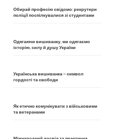
Обирай професію свідомо: рекрутери
поліції поспілкувалися зі студентами
Одягаючи вишиванку, ми одягаємо
історію, силу й душу України
Українська вишиванка – символ
гордості та свободи
Як етично комунікувати з військовими
та ветеранами
Міжнародний досвід та практична