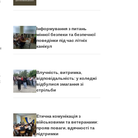
я
Інформування з питань
мінної безпеки та безпечної
поведінки під час літніх
канікул
м
Влучність, витримка,
,
відповідальність: у коледжі
х
відбулися змагання зі
стрільби
Етична комунікація з
військовими та ветеранами:
прояв поваги, вдячності та
підтримки