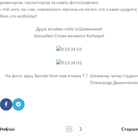
режисером, скульптором та навіть фотографом»;
• той, кого, як і нас, «запеклих», «вогонь не пече»; хто з нами щодня в
бою, хто мобілізує!
Друзі, вітаймо себе із Шевченком!
Шануймо Слово великого Кобзаря!
На фото: вірш Заповіт біля пам’ятника Т.Г. Шевченку читає студент
Олександр Дементієнко
Новіші
Старше