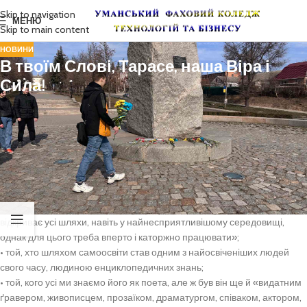
Skip to navigation
МЕНЮ
Skip to main content
НОВИНИ
В твоїм Слові, Тарасе, наша Віра і
Сила!
В твоїм Слові, Тарасе, наша Віра і Сила!
З ювілеєм, Тарасе!
210 років тому народився той, хто «дав прихисток у слові цілій нації»!
Тарас Шевченко:
• той, чия історія – це про успіх: неймовірний хлопчик, що аж світився
великим талантом, «який, здавалося б, без жодних шансів, створив
сам себе»; яскравий приклад того, коли «сильна і дієва мрія
відкриває усі шляхи, навіть у найнесприятливішому середовищі,
однак для цього треба вперто і каторжно працювати»;
• той, хто шляхом самоосвіти став одним з найосвіченіших людей
свого часу, людиною енциклопедичних знань;
• той, кого усі ми знаємо його як поета, але ж був він ще й «видатним
ґравером, живописцем, прозаїком, драматургом, співаком, актором,