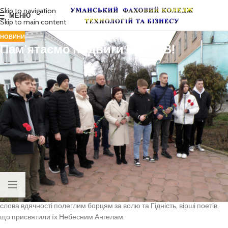
Skip to navigation
МЕНЮ
Skip to main content
НОВИНИ
Пам’ятаємо подвиги ГЕРОЇВ!
20 лютого згідно з Указом Президента від 11 лютого 2015 р. «Про
вшанування подвигу учасників Революції Гідності та увічнення
пам’яті Героїв Небесної Сотні» в Україні відзначається День Героїв
Небесної Сотні.
Для вшанування 10-ої річниці пам’яті загиблих Героїв – активних
учасників Революції Гідності, у ВСП “Уманський фаховий коледж
технологій та бізнесу Уманського НУС” зібралися студенти, викладачі
та працівники, які поклали квіти до пам’ятного знаку полеглим
Героям на території коледжу та до меморіальної дошки загиблим
студентам в російсько-українській війні.
В сумній урочистій тиші лунали спогади про ті страшні події, звучали
слова вдячності полеглим борцям за волю та Гідність, вірші поетів,
що присвятили їх Небесним Ангелам.